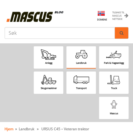
TILBAKE TIL
MASCUS
NETTSIDE
DOMENE
Anlegg
Landbruk
Park & Hageanlegg
Skogsmaskiner
Transport
Truck
Mascus
Hjem
» Landbruk » URSUS C45 – Veteran traktor