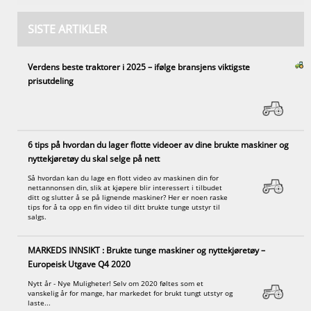
SISTE ARTIKLER
Verdens beste traktorer i 2025 – ifølge bransjens viktigste
prisutdeling
6 tips på hvordan du lager flotte videoer av dine brukte maskiner og
nyttekjøretøy du skal selge på nett
Så hvordan kan du lage en flott video av maskinen din for
nettannonsen din, slik at kjøpere blir interessert i tilbudet
ditt og slutter å se på lignende maskiner? Her er noen raske
tips for å ta opp en fin video til ditt brukte tunge utstyr til
salgs.
MARKEDS INNSIKT : Brukte tunge maskiner og nyttekjøretøy –
Europeisk Utgave Q4 2020
Nytt år - Nye Muligheter! Selv om 2020 føltes som et
vanskelig år for mange, har markedet for brukt tungt utstyr og
laste...