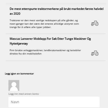
De mest etterspurte traktormerkene på brukt markedet første halvdel
av 2020
Traktorer er den mest vanlige redskapen på alle gårder, og
noen ganger kan det være det eneste allsidige utstyret som
trengs for å utføre alle typer jobber.
Mascus Lanserer Mobilapp For Søk Etter Tunge Maskiner Og
Nyttekjøretøy
Finn brukte anleggsmaskiner, landbruksmaskiner og lastebiler
direkte fra din mobiltelefon
Legg igjen en kommentar
Logg inn med annen konto