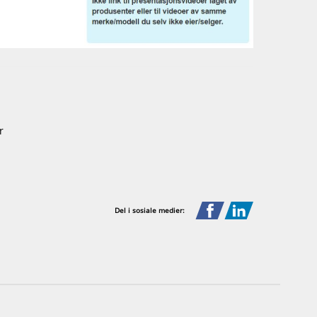
r
Del i sosiale medier: