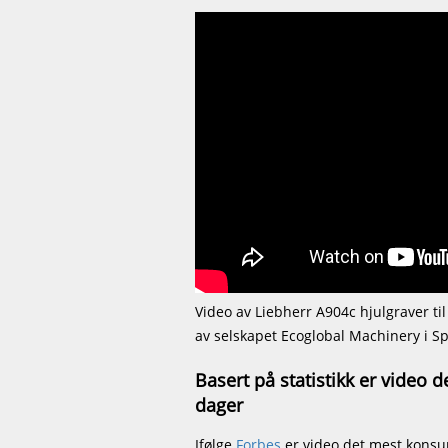
Video av Liebherr A904c hjulgraver ti
av selskapet Ecoglobal Machinery i S
Basert på statistikk er video 
dager
Ifølge
Forbes
er video det mest konsu