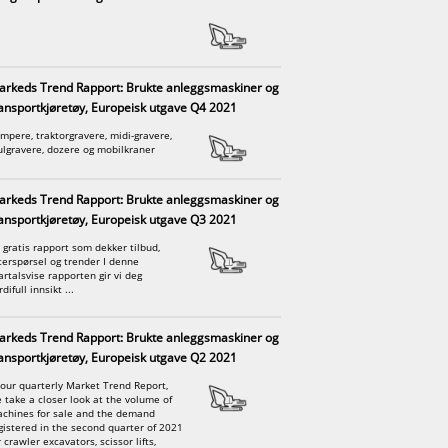
rkeds Trend Rapport: Brukte anleggsmaskiner og
ansportkjøretøy, Europeisk utgave Q4 2021
mpere, traktorgravere, midi-gravere,
ulgravere, dozere og mobilkraner
rkeds Trend Rapport: Brukte anleggsmaskiner og
ansportkjøretøy, Europeisk utgave Q3 2021
 gratis rapport som dekker tilbud,
terspørsel og trender I denne
artalsvise rapporten gir vi deg
difull innsikt ...
rkeds Trend Rapport: Brukte anleggsmaskiner og
ansportkjøretøy, Europeisk utgave Q2 2021
 our quarterly Market Trend Report,
 take a closer look at the volume of
chines for sale and the demand
gistered in the second quarter of 2021
r crawler excavators, scissor lifts,