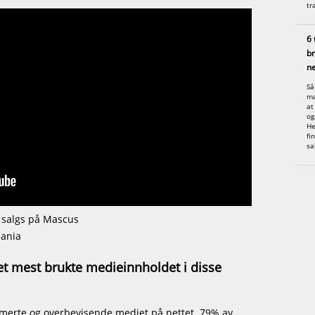
tr
6 
br
ne
Så
ma
at
og
He
fi
sa
l salgs på Mascus
pania
det mest brukte medieinnholdet i disse
merte og overbevisende mediet på nettet. 79% av