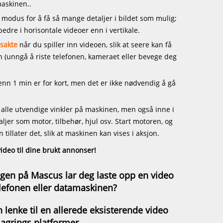
askinen..
modus for å få så mange detaljer i bildet som mulig;
edre i horisontale videoer enn i vertikale.
 sakte
når du spiller inn videoen, slik at seere kan få
n (unngå å riste telefonen, kameraet eller bevege deg
nn 1 min er for kort, men det er ikke nødvendig å gå
 alle utvendige vinkler på maskinen, men også inne i
aljer som motor, tilbehør, hjul osv. Start motoren, og
tillater det, slik at maskinen kan vises i aksjon.
video til dine brukt annonser!
gen på Mascus lar deg laste opp en video
elefonen eller datamaskinen?
n lenke til en allerede eksisterende video
lagrings platformer.