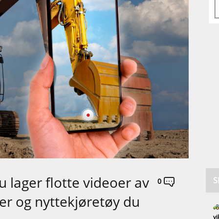
u lager flotte videoer av
S
0
er og nyttekjøretøy du
vi