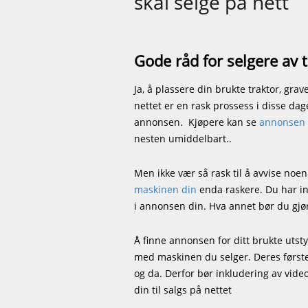
skal selge på nett
Gode råd for selgere av
Ja, å plassere din brukte traktor, grav
nettet er en rask prossess i disse dage
annonsen. Kjøpere kan se
annonsen
nesten umiddelbart..
Men ikke vær så rask til å avvise noe
maskinen din
enda raskere. Du har inkl
i annonsen din. Hva annet bør du gjø
Å finne annonsen for ditt brukte utsty
med maskinen du selger. Deres førstein
og da. Derfor bør inkludering av vide
din til salgs på nettet