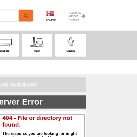
TILBAKE TIL
MASCUS
NETTSIDE
DOMENE
ransport
Truck
Mascus
ISTE ANNONSER