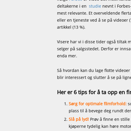
deltakerne i en
studie
nevnt i Forbes-
mest relevante. Et overveldende flerta
eller en tjeneste ved å se på videoer (
artikkel (13 %).
Visere har vi i disse tider også tilta
selger på salgsstedet. Derfor er innsa
enda mer.
Så hvordan kan du lage flotte videoer
blir interessert og slutter å se på li
Her er 6 tips for å ta opp en fi
Sørg for optimale filmforhold:
s
plass til å bevege deg rundt de
Slå på lyd!
Prøv å finne en stille
kjøperne tydelig kan høre motor