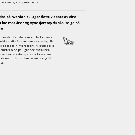
actor units, and panel vans.
tips på hvordan du lager flotte videoer av dine
ukte maskiner og nyttekjøretøy du skal selge på
tt
 hvordan kan du lage en flott video av
skinen din for nettannonsen din, slik
 kjøpere blir interessert i tilbudet ditt
 slutter å se på lignende maskiner?
r er noen raske tips for å ta opp en
n video til ditt brukte tunge utstyr til
lgs.