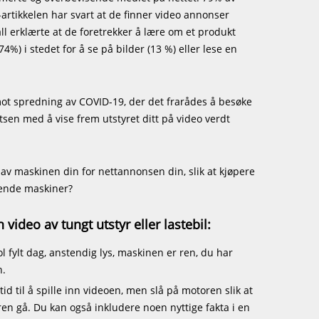
artikkelen har svart at de finner video annonser
ll erklærte at de foretrekker å lære om et produkt
74%) i stedet for å se på bilder (13 %) eller lese en
k mot spredning av COVID-19, der det frarådes å besøke
tsen med å vise frem utstyret ditt på video verdt
 av maskinen din for nettannonsen din, slik at kjøpere
gnende maskiner?
n video av tungt utstyr eller lastebil:
ol fylt dag, anstendig lys, maskinen er ren, du har
n.
 tid til å spille inn videoen, men slå på motoren slik at
en gå. Du kan også inkludere noen nyttige fakta i en