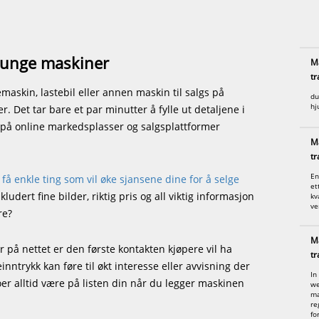
 tunge maskiner
Ma
tr
emaskin, lastebil eller annen maskin til salgs på
du
hj
r. Det tar bare et par minutter å fylle ut detaljene i
på online markedsplasser og salgsplattformer
Ma
tr
En
n
få enkle ting som vil øke sjansene dine for å selge
et
udert fine bilder, riktig pris og all viktig informasjon
kv
ver
re?
Ma
r på nettet er den første kontakten kjøpere vil ha
tr
ntrykk kan føre til økt interesse eller avvisning der
In
oer alltid være på listen din når du legger maskinen
we
ma
re
fo