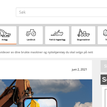
Anlegg
Landbruk
Park & Hageanlegg
Skogsmaskiner
T
ideoer av dine brukte maskiner og nyttekjøretøy du skal selge på nett
S
juni 2, 2021