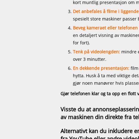
kort muntlig presentasjon om m
Det anbefales å filme i liggende
spesielt store maskiner passer b
Beveg kameraet eller telefonen
en detaljert visning av maskine
for fort).
Tenk på videolengden:
mindre e
over 3 minutter.
En dekkende presentasjon:
film
hytta. Husk å ta med viktige det
gjør noen manøvrer hvis plassen 
Gjør telefonen klar og ta opp en flott 
Visste du at annonseplasserin
av maskinen din direkte fra t
Alternativt kan du inkludere e
fra YouTube eller andre
video