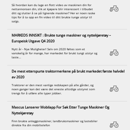
Så hvordan kan du lage en flott video av maskinen din for
nettannonsen din, slik at kjøpere blir interessert i tilbudet
ditt og slutter å se på lignende maskiner? Her er noen raske
tips for å ta opp en fin video til ditt brukte tunge utstyr til
salgs.
MARKEDS INNSIKT : Brukte tunge maskiner og nyttekjøretøy –
Europeisk Utgave Q4 2020
Nytt år - Nye Muligheter! Selv om 2020 føltes som et
vanskelig år for mange, har markedet for brukt tungt utstyr og
laste...
De mest etterspurte traktormerkene på brukt markedet første halvdel
av 2020
Traktorer er den mest vanlige redskapen på alle gårder, og
noen ganger kan det være det eneste allsidige utstyret som
trengs for å utføre alle typer jobber.
Mascus Lanserer Mobilapp For Søk Etter Tunge Maskiner Og
Nyttekjøretøy
Finn brukte anleggsmaskiner, landbruksmaskiner og lastebiler
direkte fra din mobiltelefon