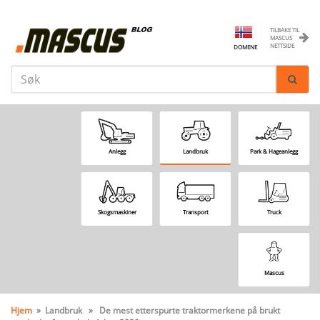
TILBAKE TIL
MASCUS
NETTSIDE
DOMENE
Anlegg
Landbruk
Park & Hageanlegg
Skogsmaskiner
Transport
Truck
Mascus
Hjem
» Landbruk » De mest etterspurte traktormerkene på brukt